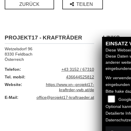
ZURÜCK
TEILEN
PROJEKT17 - KRAFTRÄDER
LINKS
EINSATZ
Wetzelsdorf 96
Unternehmen
Diese Webseit
8330 Feldbach
Neufahrzeuge
Diese Daten w
Österreich
Gebrauchtfahr
anderer weit
Service
eingebundenen
Telefon:
+43 3152 / 67310
Tel. mobil:
436644525812
Wir verwenden
Website:
https://www.xn--projekt17-
eingebunden
kraftrder-vwb.at/de
Bitte hake da
E-Mail:
office@projekt17-kraftraeder.at
Googl
Optional kann
Detailierte I
Datenschutze