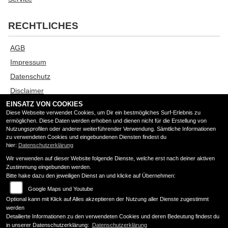
RECHTLICHES
AGB
Impressum
Datenschutz
Disclaimer
EINSATZ VON COOKIES
Barrierefreiheit
Diese Webseite verwendet Cookies, um Dir ein bestmögliches Surf-Erlebnis zu
ermöglichen. Diese Daten werden erhoben und dienen nicht für die Erstellung von
Nutzungsprofilen oder anderer weiterführender Verwendung. Sämtliche Informationen
ÖFFNUNGSZEITEN
zu verwendeten Cookies und eingebundenen Diensten findest du
hier:
Datenschutzerklärung
Wir verwenden auf dieser Website folgende Dienste, welche erst nach deiner aktiven
Montag:
geschlossen
Zustimmung eingebunden werden.
Dienstag:
07:00 - 12:00 und 13:00 - 18:00
Bitte hake dazu den jeweiligen Dienst an und klicke auf Übernehmen:
Mittwoch:
07:00 - 12:00 und 13:00 - 18:00
Google Maps und Youtube
Donnerstag:
07:00 - 12:00 und 13:00 - 18:00
Optional kann mit Klick auf Alles akzeptieren der Nutzung aller Dienste zugestimmt
Freitag:
07:00 - 12:00 und 13:00 - 18:00
werden
Detailierte Informationen zu den verwendeten Cookies und deren Bedeutung findest du
Samstag:
geschlossen
in unserer Datenschutzerklärung:
Datenschutzerklärung