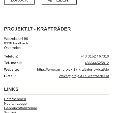
ZURÜCK
TEILEN
PROJEKT17 - KRAFTRÄDER
Wetzelsdorf 96
8330 Feldbach
Österreich
Telefon:
+43 3152 / 67310
Tel. mobil:
436644525812
Website:
https://www.xn--projekt17-kraftrder-vwb.at/de
E-Mail:
office@projekt17-kraftraeder.at
LINKS
Unternehmen
Neufahrzeuge
Gebrauchtfahrzeuge
Service